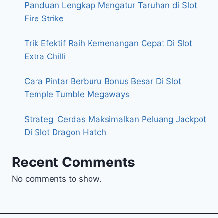
Panduan Lengkap Mengatur Taruhan di Slot
Fire Strike
Trik Efektif Raih Kemenangan Cepat Di Slot
Extra Chilli
Cara Pintar Berburu Bonus Besar Di Slot
Temple Tumble Megaways
Strategi Cerdas Maksimalkan Peluang Jackpot
Di Slot Dragon Hatch
Recent Comments
No comments to show.