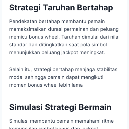
Strategi Taruhan Bertahap
Pendekatan bertahap membantu pemain
memaksimalkan durasi permainan dan peluang
memicu bonus wheel. Taruhan dimulai dari nilai
standar dan ditingkatkan saat pola simbol
menunjukkan peluang jackpot meningkat.
Selain itu, strategi bertahap menjaga stabilitas
modal sehingga pemain dapat mengikuti
momen bonus wheel lebih lama
Simulasi Strategi Bermain
Simulasi membantu pemain memahami ritme
kemunculan simbol bonus dan jackpot