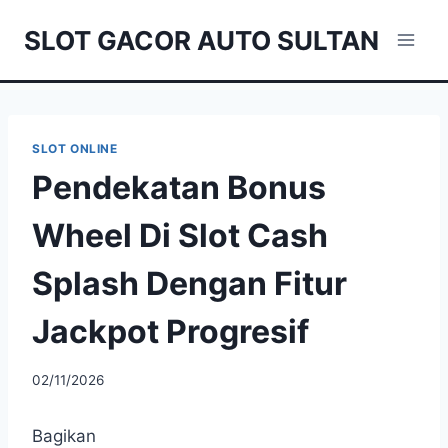
Skip
SLOT GACOR AUTO SULTAN
to
content
SLOT ONLINE
Pendekatan Bonus
Wheel Di Slot Cash
Splash Dengan Fitur
Jackpot Progresif
02/11/2026
Bagikan