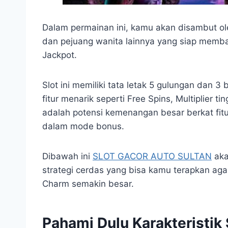
Dalam permainan ini, kamu akan disambut ole
dan pejuang wanita lainnya yang siap mem
Jackpot.
Slot ini memiliki tata letak 5 gulungan dan 3
fitur menarik seperti Free Spins, Multiplier t
adalah potensi kemenangan besar berkat fit
dalam mode bonus.
Dibawah ini
SLOT GACOR AUTO SULTAN
aka
strategi cerdas yang bisa kamu terapkan aga
Charm semakin besar.
Pahami Dulu Karakteristik