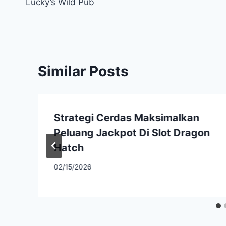
Lucky’s Wild Pub
Similar Posts
Strategi Cerdas Maksimalkan
Peluang Jackpot Di Slot Dragon
Hatch
02/15/2026