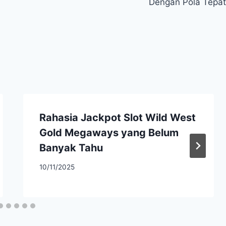
Dengan Pola Tepat
Rahasia Jackpot Slot Wild West
Gold Megaways yang Belum
Banyak Tahu
10/11/2025