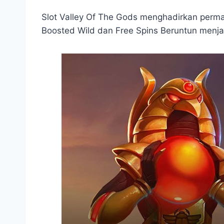
a
h
i
e
e
k
h
c
a
n
s
l
y
a
Slot Valley Of The Gods menghadirkan perma
e
t
e
s
e
p
r
Boosted Wild dan Free Spins Beruntun menjad
b
s
e
g
e
e
o
A
n
r
o
p
g
a
k
p
e
m
r