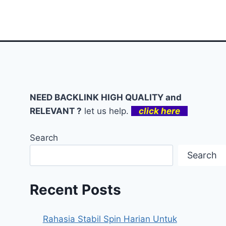
NEED BACKLINK HIGH QUALITY and
RELEVANT ?
let us help.
click here
Search
Search
Recent Posts
Rahasia Stabil Spin Harian Untuk