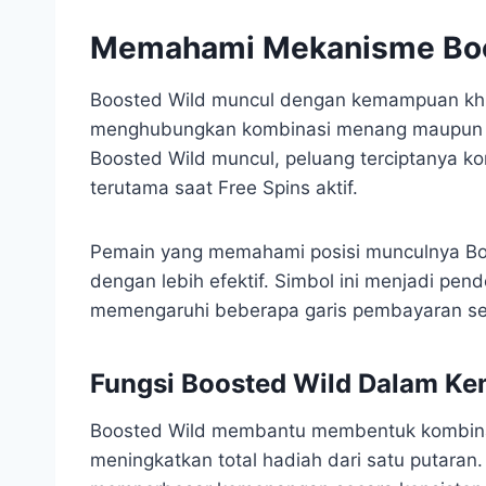
Memahami Mekanisme Boo
Boosted Wild muncul dengan kemampuan khus
menghubungkan kombinasi menang maupun se
Boosted Wild muncul, peluang terciptanya k
terutama saat Free Spins aktif.
Pemain yang memahami posisi munculnya Boo
dengan lebih efektif. Simbol ini menjadi 
memengaruhi beberapa garis pembayaran se
Fungsi Boosted Wild Dalam K
Boosted Wild membantu membentuk kombinas
meningkatkan total hadiah dari satu putaran