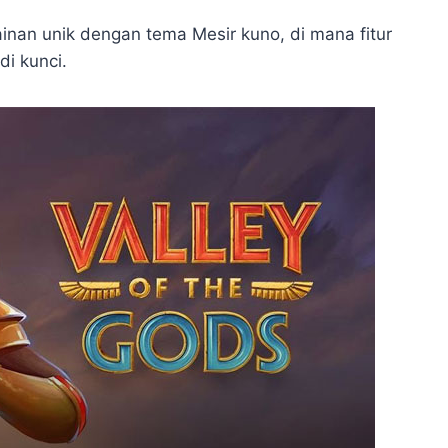
inan unik dengan tema Mesir kuno, di mana fitur
i kunci.