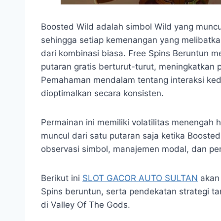
Boosted Wild adalah simbol Wild yang munc
sehingga setiap kemenangan yang melibatkan
dari kombinasi biasa. Free Spins Beruntun
putaran gratis berturut-turut, meningkatkan
Pemahaman mendalam tentang interaksi kedua 
dioptimalkan secara konsisten.
Permainan ini memiliki volatilitas menengah 
muncul dari satu putaran saja ketika Boosted
observasi simbol, manajemen modal, dan p
Berikut ini
SLOT GACOR AUTO SULTAN
akan 
Spins beruntun, serta pendekatan strategi
di Valley Of The Gods.