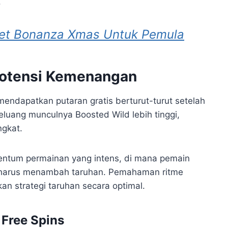
.
et Bonanza Xmas Untuk Pemula
Potensi Kemenangan
ndapatkan putaran gratis berturut-turut setelah
peluang munculnya Boosted Wild lebih tinggi,
ngkat.
ntum permainan yang intens, di mana pemain
 harus menambah taruhan. Pemahaman ritme
n strategi taruhan secara optimal.
 Free Spins