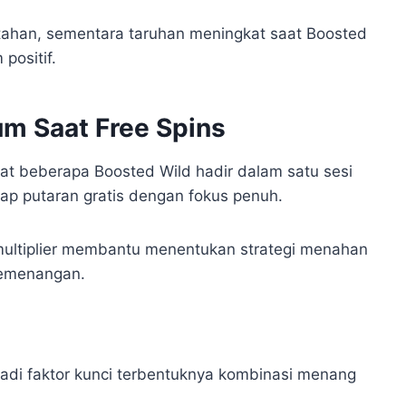
ahan, sementara taruhan meningkat saat Boosted
positif.
 Saat Free Spins
 beberapa Boosted Wild hadir dalam satu sesi
ap putaran gratis dengan fokus penuh.
ultiplier membantu menentukan strategi menahan
kemenangan.
jadi faktor kunci terbentuknya kombinasi menang