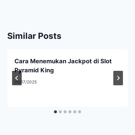
Similar Posts
Cara Menemukan Jackpot di Slot
Pyramid King
09/17/2025