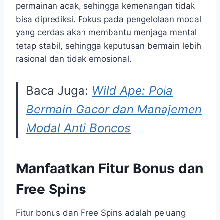
permainan acak, sehingga kemenangan tidak
bisa diprediksi. Fokus pada pengelolaan modal
yang cerdas akan membantu menjaga mental
tetap stabil, sehingga keputusan bermain lebih
rasional dan tidak emosional.
Baca Juga:
Wild Ape: Pola
Bermain Gacor dan Manajemen
Modal Anti Boncos
Manfaatkan Fitur Bonus dan
Free Spins
Fitur bonus dan Free Spins adalah peluang