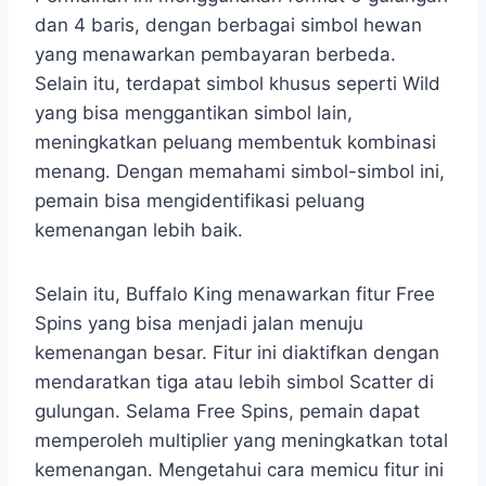
dan 4 baris, dengan berbagai simbol hewan
yang menawarkan pembayaran berbeda.
Selain itu, terdapat simbol khusus seperti Wild
yang bisa menggantikan simbol lain,
meningkatkan peluang membentuk kombinasi
menang. Dengan memahami simbol-simbol ini,
pemain bisa mengidentifikasi peluang
kemenangan lebih baik.
Selain itu, Buffalo King menawarkan fitur Free
Spins yang bisa menjadi jalan menuju
kemenangan besar. Fitur ini diaktifkan dengan
mendaratkan tiga atau lebih simbol Scatter di
gulungan. Selama Free Spins, pemain dapat
memperoleh multiplier yang meningkatkan total
kemenangan. Mengetahui cara memicu fitur ini