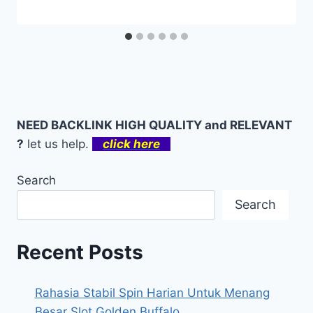
NEED BACKLINK HIGH QUALITY and RELEVANT
?
let us help.
click here
Search
Search
Recent Posts
Rahasia Stabil Spin Harian Untuk Menang
Besar Slot Golden Buffalo