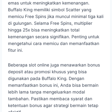
emas untuk meningkatkan kemenangan.
Buffalo King memiliki simbol Scatter yang
memicu Free Spins jika muncul minimal tiga kali
di gulungan. Selama Free Spins, multiplier
hingga 25x bisa meningkatkan total
kemenangan secara signifikan. Penting untuk
mengetahui cara memicu dan memanfaatkan
fitur ini.
Beberapa slot online juga menawarkan bonus
deposit atau promosi khusus yang bisa
digunakan pada Buffalo King. Dengan
memanfaatkan bonus ini, Anda bisa bermain
lebih lama tanpa mengeluarkan modal
tambahan. Pastikan membaca syarat dan
ketentuan bonus agar strategi bermain tetap