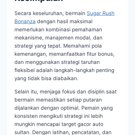
Secara keseluruhan, bermain
Sugar Rush
Bonanza
dengan hasil maksimal
memerlukan kombinasi pemahaman
mekanisme, manajemen modal, dan
strategi yang tepat. Memahami pola
kemenangan, memanfaatkan fitur bonus,
dan menggunakan strategi taruhan
fleksibel adalah langkah-langkah penting
yang tidak bisa diabaikan.
Selain itu, menjaga fokus dan disiplin saat
bermain memastikan setiap putaran
dijalankan dengan optimal. Pemain yang
konsisten mengikuti strategi ini lebih
mungkin mencapai target gacor auto
sultan. Dengan latihan, pencatatan, dan