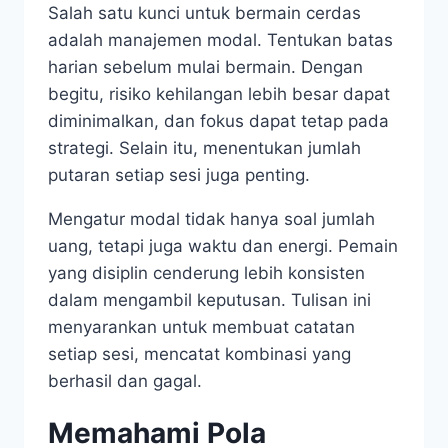
Salah satu kunci untuk bermain cerdas
adalah manajemen modal. Tentukan batas
harian sebelum mulai bermain. Dengan
begitu, risiko kehilangan lebih besar dapat
diminimalkan, dan fokus dapat tetap pada
strategi. Selain itu, menentukan jumlah
putaran setiap sesi juga penting.
Mengatur modal tidak hanya soal jumlah
uang, tetapi juga waktu dan energi. Pemain
yang disiplin cenderung lebih konsisten
dalam mengambil keputusan. Tulisan ini
menyarankan untuk membuat catatan
setiap sesi, mencatat kombinasi yang
berhasil dan gagal.
Memahami Pola