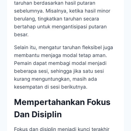
taruhan berdasarkan hasil putaran
sebelumnya. Misalnya, ketika hasil minor
berulang, tingkatkan taruhan secara
bertahap untuk mengantisipasi putaran
besar.
Selain itu, mengatur taruhan fleksibel juga
membantu menjaga modal tetap aman.
Pemain dapat membagi modal menjadi
beberapa sesi, sehingga jika satu sesi
kurang menguntungkan, masih ada
kesempatan di sesi berikutnya.
Mempertahankan Fokus
Dan Disiplin
Fokus dan disiplin menjadi kunci terakhir