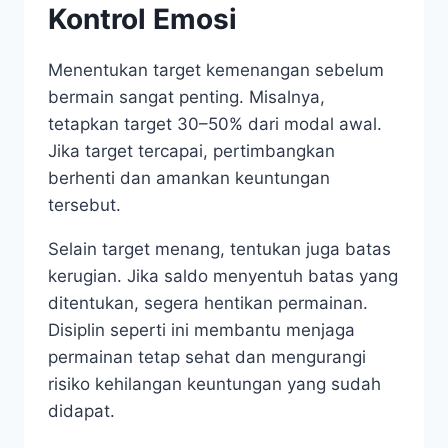
Kontrol Emosi
Menentukan target kemenangan sebelum
bermain sangat penting. Misalnya,
tetapkan target 30–50% dari modal awal.
Jika target tercapai, pertimbangkan
berhenti dan amankan keuntungan
tersebut.
Selain target menang, tentukan juga batas
kerugian. Jika saldo menyentuh batas yang
ditentukan, segera hentikan permainan.
Disiplin seperti ini membantu menjaga
permainan tetap sehat dan mengurangi
risiko kehilangan keuntungan yang sudah
didapat.