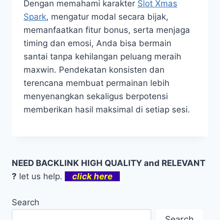
Dengan memahami karakter
Slot Xmas
Spark
, mengatur modal secara bijak,
memanfaatkan fitur bonus, serta menjaga
timing dan emosi, Anda bisa bermain
santai tanpa kehilangan peluang meraih
maxwin. Pendekatan konsisten dan
terencana membuat permainan lebih
menyenangkan sekaligus berpotensi
memberikan hasil maksimal di setiap sesi.
NEED BACKLINK HIGH QUALITY and RELEVANT
?
let us help.
click here
Search
Search