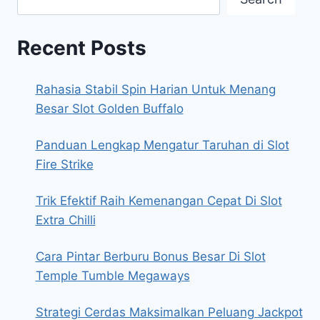
Recent Posts
Rahasia Stabil Spin Harian Untuk Menang
Besar Slot Golden Buffalo
Panduan Lengkap Mengatur Taruhan di Slot
Fire Strike
Trik Efektif Raih Kemenangan Cepat Di Slot
Extra Chilli
Cara Pintar Berburu Bonus Besar Di Slot
Temple Tumble Megaways
Strategi Cerdas Maksimalkan Peluang Jackpot