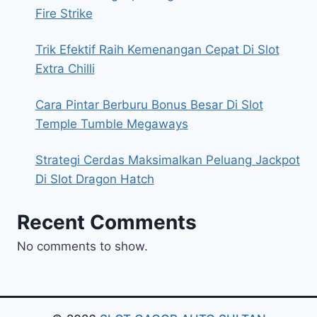
Fire Strike
Trik Efektif Raih Kemenangan Cepat Di Slot
Extra Chilli
Cara Pintar Berburu Bonus Besar Di Slot
Temple Tumble Megaways
Strategi Cerdas Maksimalkan Peluang Jackpot
Di Slot Dragon Hatch
Recent Comments
No comments to show.