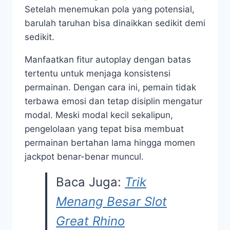
Setelah menemukan pola yang potensial,
barulah taruhan bisa dinaikkan sedikit demi
sedikit.
Manfaatkan fitur autoplay dengan batas
tertentu untuk menjaga konsistensi
permainan. Dengan cara ini, pemain tidak
terbawa emosi dan tetap disiplin mengatur
modal. Meski modal kecil sekalipun,
pengelolaan yang tepat bisa membuat
permainan bertahan lama hingga momen
jackpot benar-benar muncul.
Baca Juga:
Trik
Menang Besar Slot
Great Rhino