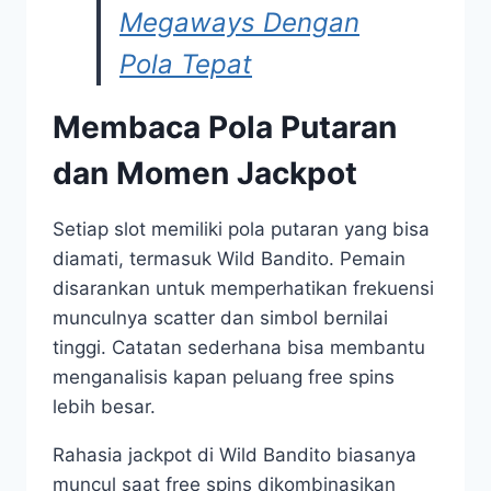
Megaways Dengan
Pola Tepat
Membaca Pola Putaran
dan Momen Jackpot
Setiap slot memiliki pola putaran yang bisa
diamati, termasuk Wild Bandito. Pemain
disarankan untuk memperhatikan frekuensi
munculnya scatter dan simbol bernilai
tinggi. Catatan sederhana bisa membantu
menganalisis kapan peluang free spins
lebih besar.
Rahasia jackpot di Wild Bandito biasanya
muncul saat free spins dikombinasikan