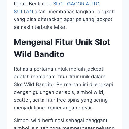
tepat. Berikut ini
SLOT GACOR AUTO
SULTAN
akan membahas langkah-langkah
yang bisa diterapkan agar peluang jackpot
semakin terbuka lebar.
Mengenal Fitur Unik Slot
Wild Bandito
Rahasia pertama untuk meraih jackpot
adalah memahami fitur-fitur unik dalam
Slot Wild Bandito. Permainan ini dilengkapi
dengan gulungan berlapis, simbol wild,
scatter, serta fitur free spins yang sering
menjadi kunci kemenangan besar.
Simbol wild berfungsi sebagai pengganti
simbol lain sehingga memperbesar peluang