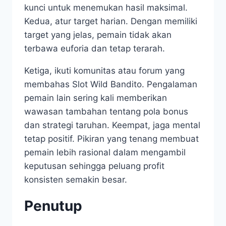
kunci untuk menemukan hasil maksimal.
Kedua, atur target harian. Dengan memiliki
target yang jelas, pemain tidak akan
terbawa euforia dan tetap terarah.
Ketiga, ikuti komunitas atau forum yang
membahas Slot Wild Bandito. Pengalaman
pemain lain sering kali memberikan
wawasan tambahan tentang pola bonus
dan strategi taruhan. Keempat, jaga mental
tetap positif. Pikiran yang tenang membuat
pemain lebih rasional dalam mengambil
keputusan sehingga peluang profit
konsisten semakin besar.
Penutup